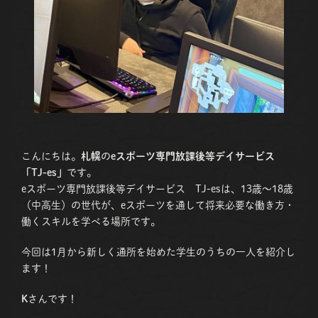
こんにちは。
札幌
の
eスポーツ専門放課後等デイサービス
「TJ-es」
です。
eスポーツ専門放課後等デイサービス TJ-esは、13歳〜18歳
（中高生）の世代が、eスポーツを通して将来必要な働き方・
働くスキルを学べる場所です。
今回は1月から新しく通所を始めた学生のうちの一人を紹介し
ます！
K
さんです！