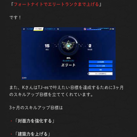
『
フォートナイトでエリートランクまで上げる
』
です！
また、KさんはTJ-esで叶えたい目標を達成するために3ヶ月
のスキルアップ目標を立ててくれています。
3ヶ月のスキルアップ目標は
・
「
対面力を強化する
」
・
「
建築力を上げる
」