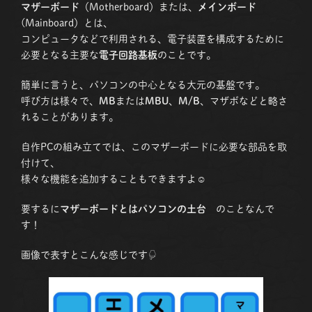
マザーボード
（Motherboard）または、
メインボード
(Mainboard）とは、
コンピュータなどで利用される、電子装置を構成するために
必要となる主要な
電子回路基板
のことです。
簡単に言うと、パソコンの中心となる大元の基盤です。
呼び方は様々で、
MB
または
MBU
、
M/B
、マザボなどと略さ
れることがあります。
自作PCの組み立てでは、このマザーボードに必要な部品を取
付けて、
様々な機能を追加することもできますよ☺
要するに
マザーボードとはパソコンの土台
のことなんで
す！
画像で表すとこんな感じです☟