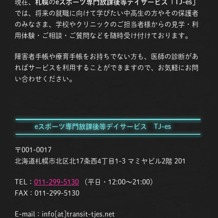
現在、
札幌
の
eスポーツ専門放課後等デイサービス「TJ-es」
では、将来の就職に向けて学びたい中高生の方やその保護者
のみなさま、学校やクリニックのご担当者様からの見学・利
用体験・ご相談・ご質問などを随時受け付けております。
障害者手帳や療育手帳をお持ちでない方も、医師の診断があ
ればサービスを利用することができますので、お気軽にお問
い合わせください。
eスポーツ専門放課後等デイサービス TJ-es
〒001-0017
北海道札幌市北区北17条西4丁目1-3 マミヤビル2階 201
TEL：
011-299-5130
（平日・12:00〜21:00）
FAX：011-299-5130
E-mail：info[at]transit-tjes.net