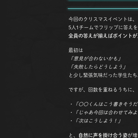
今回のクリスマスイベントは、
5人1チームでフリップに答え
全員の答えが揃えばポイントが
最初は
「意見が合わないかも」
「失敗したらどうしよう」
と少し緊張気味だった学生たち
ですが、回数を重ねるうちに、
・「〇〇くんはこう書きそうだ
・「じゃあ今回は合わせてみよ
・「次はこうしよう！」
と、
自然に声を掛け合う姿
が増