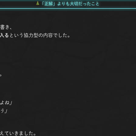
「正解」よりも大切だったこと
を書き、
入る
という協力型の内容でした。
。
よね」
う」
えていきました。