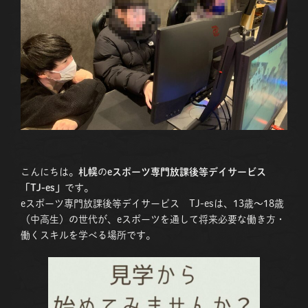
こんにちは。
札幌
の
eスポーツ専門放課後等デイサービス
「TJ-es」
です。
eスポーツ専門放課後等デイサービス TJ-esは、13歳〜18歳
（中高生）の世代が、eスポーツを通して将来必要な働き方・
働くスキルを学べる場所です。