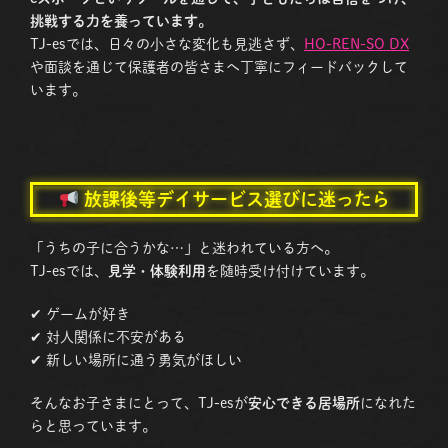
挑戦する力を養っています。
TJ-esでは、日々の小さな変化も見逃さず、
HO-REN-SO DX
や面談を通じて保護者の皆さまへ丁寧にフィードバックして
います。
放課後等デイサービス選び
に迷ったら
「うちの子に合うかな…」と迷われている方へ。
TJ-esでは、
見学・体験利用
を随時受け付けています。
✔ ゲームが好き
✔ 対人関係に不安がある
✔ 新しい場所に通う勇気がほしい
そんなお子さまにとって、TJ-esが
安心できる居場所
になれた
らと思っています。