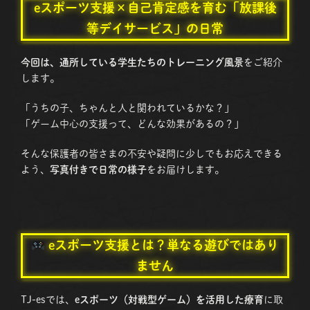
eスポーツ支援×自己肯定感
を育む「放課後
等デイサービス」の日常
今回は、通所している学生たちのトレーニング風景
をご紹介
します。
「うちの子、ちゃんと人と関われているかな？」
「ゲーム中心の支援って、どんな効果があるの？」
そんな保護者の皆さまの不安や疑問に少しでもお応えできる
よう、
写真付きで日常の様子
をお届けします。
eスポーツ支援
とは？単なる遊びではあり
ません
TJ-esでは、
eスポーツ（対戦型ゲーム）を活用した療育
に取