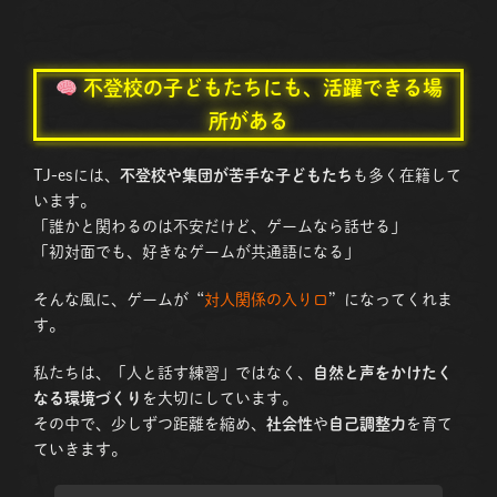
不登校の子どもたちにも、活躍できる場
所がある
TJ-esには、
不登校や集団が苦手な子どもたち
も多く在籍して
います。
「誰かと関わるのは不安だけど、ゲームなら話せる」
「初対面でも、好きなゲームが共通語になる」
そんな風に、ゲームが“
対人関係の入り口
”になってくれま
す。
私たちは、「人と話す練習」ではなく、
自然と声をかけたく
なる環境づくり
を大切にしています。
その中で、少しずつ距離を縮め、
社会性
や
自己調整力
を育て
ていきます。