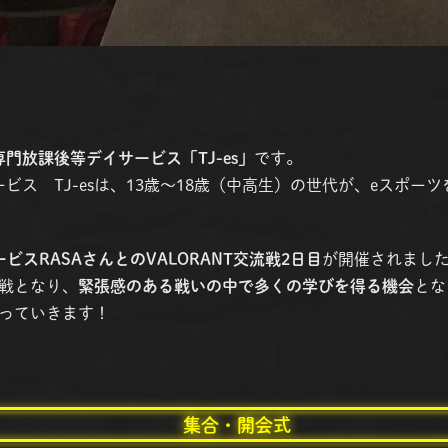
専門放課後等デイサービス「TJ-es」
です。
ビス TJ-esは、13歳〜18歳（中高生）の世代が、eスポー
ビスRASAさんとのVALORANT交流戦2日目
が開催されまし
戦となり、
緊張感のある戦いの中で多くの学びを得る機会
とな
っていきます！
集合・開会式