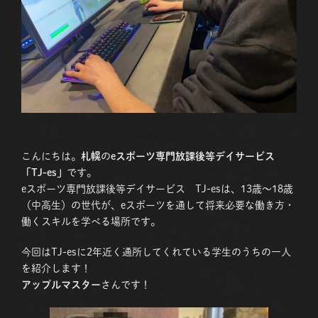
こんにちは。
札幌
の
eスポーツ専門放課後等デイサービス
「TJ-es」
です。
eスポーツ専門放課後等デイサービス TJ-esは、13歳〜18歳
（中高生）の世代が、eスポーツを通して将来必要な働き方・
働くスキルを学べる場所です。
今回はTJ-esに2年近く通所してくれている学生のうちの一人
を紹介します！
アップルマスター
さんです！