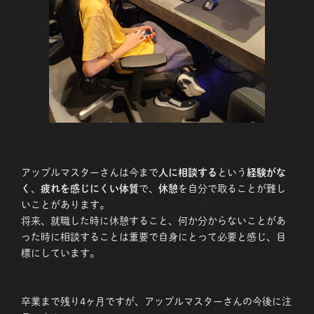
アップルマスターさんは今まで
人に相談する
という
経験がな
く
、
疲れを感じにくい体質
で、
休憩
を自分で取ることが難し
いことがあります。
将来、就職した時に休憩すること、何か分からないことがあ
った時に相談することは重要で自身にとって必要と感じ、目
標にしています。
卒業まで残り4ヶ月ですが、アップルマスターさんの今後に注