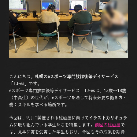
こんにちは。
札幌
の
eスポーツ専門放課後等デイサービス
「TJ-es」
です。
eスポーツ専門放課後等デイサービス TJ-esは、13歳〜18歳
（中高生）の世代が、eスポーツを通して将来必要な働き方・
働くスキルを学べる場所です。
今回は、9月に開催される絵画展に向けて
イラストカリキュラ
ム
に取り組んでいる学生たちを特集します。
前回の絵画展
で
は、見事に賞を受賞した学生もおり、今回もその成果を期待