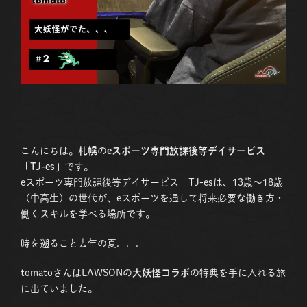
こんにちは。
札幌
の
eスポーツ専門放課後等デイサービス
「TJ-es」
です。
eスポーツ専門放課後等デイサービス TJ-esは、13歳〜18歳
（中高生）の世代が、eスポーツを通して将来必要な働き方・
働くスキルを学べる場所です。
時を遡ること去年の夏．．．
tomatoさんはLAWSONの
大妖怪コラボ
の特典を手に入れる旅
に出ていました。