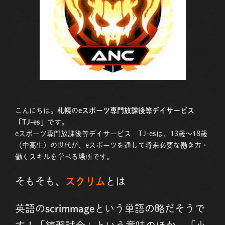
こんにちは。
札幌
の
eスポーツ専門放課後等デイサービス
「TJ-es」
です。
eスポーツ専門放課後等デイサービス TJ-esは、13歳〜18歳
（中高生）の世代が、eスポーツを通して将来必要な働き方・
働くスキルを学べる場所です。
そもそも、
スクリム
とは
英語の
scrimmage
という単語の略だそうで