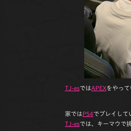
TJ-es
では
APEX
をやって
家では
PS4
でプレイして
TJ-es
では、キーマウで