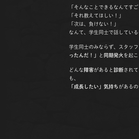
「そんなことできるなんてすご
「それ教えてほしい！」
「次は、負けない！」
なんて、学生同士で話している
学生同士のみならず、スタッフ
ったんだ！」
と
同期発火
を起こ
どんな
障害
があると
診断
されて
も、
「成長したい」気持ち
があるの