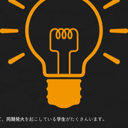
て、
同期発火
を起こしている
学生
がたくさんいます。