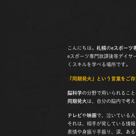
こんにちは。
札幌
の
eスポーツ
eスポーツ専門放課後等デイサー
くスキルを学べる場所です。
『同期発火』という言葉をご存
脳科学
の分野で用いられること
同期発火
は、自分の脳内で考え
テレビ
や
映画
で、泣いている人
それは、相手が発している情報
表情や身振り手振り、涙、ある