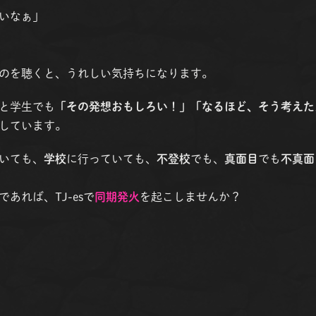
いなぁ」
のを聴くと、うれしい気持ちになります。
と学生でも
「その発想おもしろい！」「なるほど、そう考えた
しています。
いても、
学校
に行っていても、
不登校
でも、
真面目
でも
不真面
であれば、TJ-esで
同期発火
を起こしませんか？