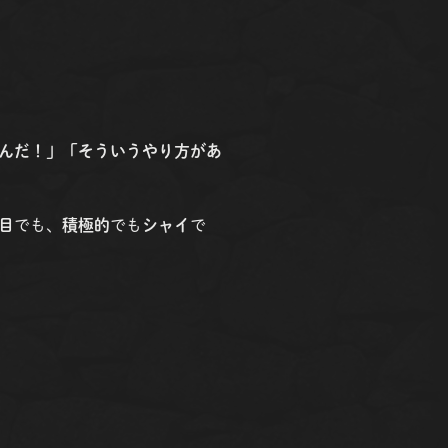
んだ！」「そういうやり方があ
目
でも、
積極的
でも
シャイ
で